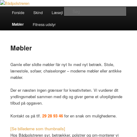
Fortsæt
til
Hovedmenu
Søg
Forside
Skind
Læsejl
Båd
Køretøjer
primært
indhold
Bådpolstreren
Møbler
Fitness udstyr
Møbler
Gamle eller slidte møbler får nyt liv med nyt betræk. Stole,
lænestole, sofaer, chaiselonger – moderne møbler eller antikke
møbler.
Der er næsten ingen grænser for kreativiteten. Vi vurderer dit
yndlingsmøbel sammen med dig og giver gerne et uforpligtende
tilbud på opgaven.
Kontakt os på tlf.
29 28 93 46
for en snak om mulighederne.
[Se billederne som thumbnails]
Hos Bådpolstreren syr, betrækker, polstrer og om-monterer vi