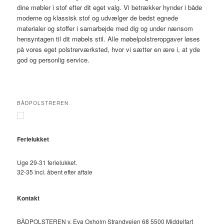
dine møbler i stof efter dit eget valg. Vi betrækker hynder i både
moderne og klassisk stof og udvælger de bedst egnede
materialer og stoffer i samarbejde med dig og under nænsom
hensyntagen til dit møbels stil. Alle møbelpolstreropgaver løses
på vores eget polstrerværksted, hvor vi sætter en ære i, at yde
god og personlig service.
BÅDPOLSTREREN
Ferielukket
Uge 29-31 ferielukket.
32-35 incl. åbent efter aftale
Kontakt
BÅDPOLSTEREN v. Eva Oxholm Strandvejen 68 5500 Middelfart