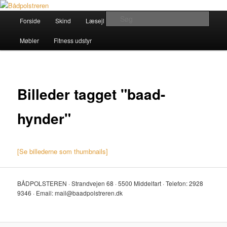
Fortsæt
til
Hovedmenu
Søg
Forside
Skind
Læsejl
Båd
Køretøjer
primært
indhold
Bådpolstreren
Møbler
Fitness udstyr
Billeder tagget "baad-
hynder"
[Se billederne som thumbnails]
BÅDPOLSTEREN · Strandvejen 68 · 5500 Middelfart · Telefon: 2928
9346 · Email: mail@baadpolstreren.dk