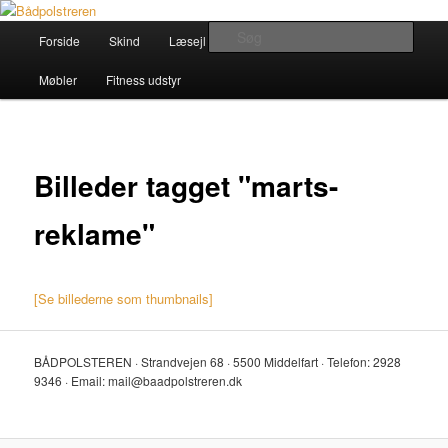
Fortsæt
til
Hovedmenu
Søg
Forside
Skind
Læsejl
Båd
Køretøjer
primært
indhold
Bådpolstreren
Møbler
Fitness udstyr
Billeder tagget "marts-
reklame"
[Se billederne som thumbnails]
BÅDPOLSTEREN · Strandvejen 68 · 5500 Middelfart · Telefon: 2928
9346 · Email: mail@baadpolstreren.dk